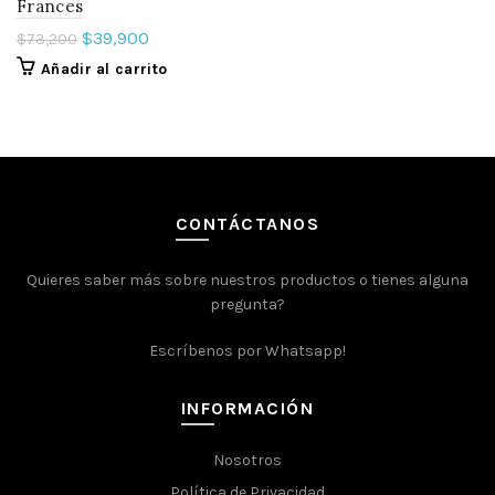
Frances
$
39,900
$
73,200
Añadir al carrito
CONTÁCTANOS
Quieres saber más sobre nuestros productos o tienes alguna
pregunta?
Escríbenos por Whatsapp!
INFORMACIÓN
Nosotros
Política de Privacidad