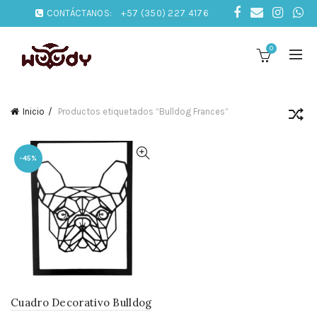
CONTÁCTANOS:
+57 (350) 227 4176
0
Inicio
Productos etiquetados “Bulldog Frances”
-45%
Cuadro Decorativo Bulldog