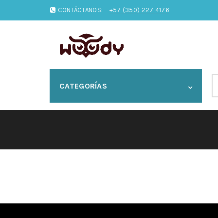
CONTÁCTANOS:
+57 (350) 227 4176
S
CATEGORÍAS
fo