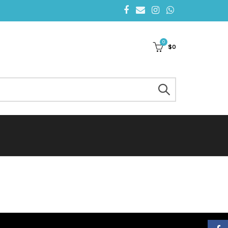
0
$
0