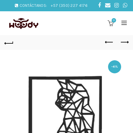
CONTÁCTANOS:
+57 (350) 227 4176
0
-41%