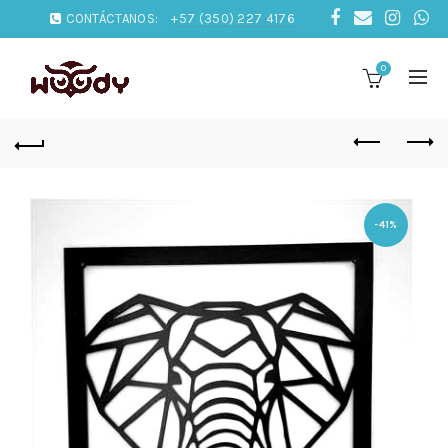
CONTÁCTANOS:
+57 (350) 227 4176
0
-41%